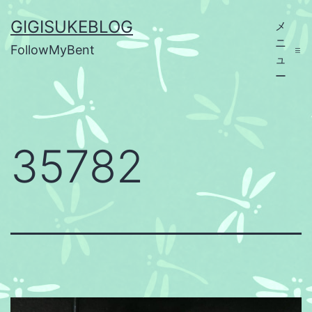
コ
GIGISUKEBLOG
メ
ン
ニ
FollowMyBent
テ
ュ
ー
ン
ツ
へ
35782
ス
キ
ッ
プ