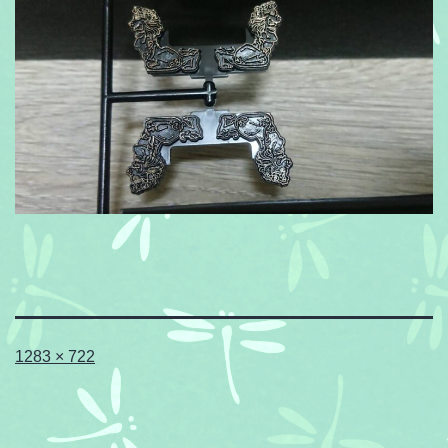
フ
1283 × 722
ル
サ
イ