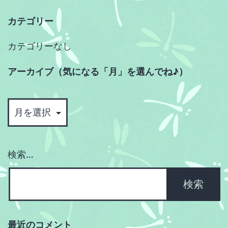
カテゴリー
カテゴリーなし
アーカイブ（気になる「月」を選んでね♪）
ア
ー
カ
イ
検索…
ブ
（気
に
な
る
最近のコメント